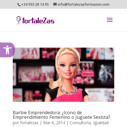
+34 953 28 14 95
info@fortalezasformacion.com
Abrir barra de herramientas
Barbie Emprendedora: ¿Icono de
Emprendimiento Femenino o Juguete Sexista?
por
fortalezas
|
Mar 6, 2014
|
Consultoría
,
Igualdad